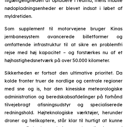
tilgængeligheden af opladere i realtid, mens mobile
nødopladningsenheder er blevet indsat i løbet af
myldretiden.
Som supplement til motorvejene bruger Kinas
jernbanesystem avancerede billetformer og
omfattende infrastruktur til at sikre en problemfri
rejse med høj kapacitet – og forstærkes nu af et
højhastighedsnetværk på over 50.000 kilometer.
Sikkerheden er fortsat den ultimative prioritet. Da
kolde fronter truer de nordlige og centrale regioner
med sne og is, har den kinesiske meteorologiske
administration og beredskabsafdelinger på forhånd
tilvejebragt afisningsudstyr og specialiserede
redningshold. Højteknologiske værktøjer, herunder
droner og helikoptere, står klar til hurtigt at kunne