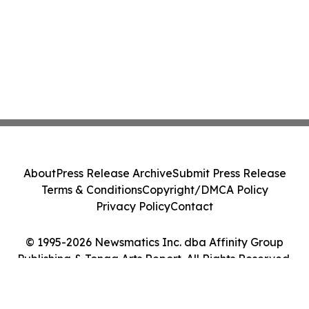
About
Press Release Archive
Submit Press Release
Terms & Conditions
Copyright/DMCA Policy
Privacy Policy
Contact
© 1995-2026 Newsmatics Inc. dba Affinity Group
Publishing & Tonga Arts Report. All Rights Reserved.
Cookie Settings / Your Privacy Choices